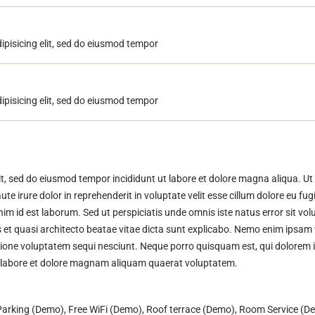
ipisicing elit, sed do eiusmod tempor
ipisicing elit, sed do eiusmod tempor
lit, sed do eiusmod tempor incididunt ut labore et dolore magna aliqua. U
e irure dolor in reprehenderit in voluptate velit esse cillum dolore eu fug
t anim id est laborum. Sed ut perspiciatis unde omnis iste natus error si
is et quasi architecto beatae vitae dicta sunt explicabo. Nemo enim ipsam
ione voluptatem sequi nesciunt. Neque porro quisquam est, qui dolorem ips
 labore et dolore magnam aliquam quaerat voluptatem.
Parking (Demo)
,
Free WiFi (Demo)
,
Roof terrace (Demo)
,
Room Service (D