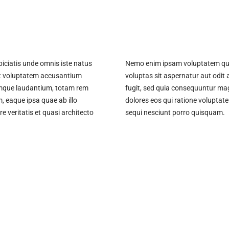
)
piciatis unde omnis iste natus
Nemo enim ipsam voluptatem qu
it voluptatem accusantium
voluptas sit aspernatur aut odit 
mque laudantium, totam rem
fugit, sed quia consequuntur ma
, eaque ipsa quae ab illo
dolores eos qui ratione voluptat
re veritatis et quasi architecto
sequi nesciunt porro quisquam.