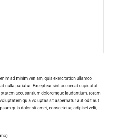
t enim ad minim veniam, quis exercitation ullamco
iat nulla pariatur. Excepteur sint occaecat cupidatat
t voluptatem accusantium doloremque laudantium, totam
 voluptatem quia voluptas sit aspernatur aut odit aut
um quia dolor sit amet, consectetur, adipisci velit,
emo)