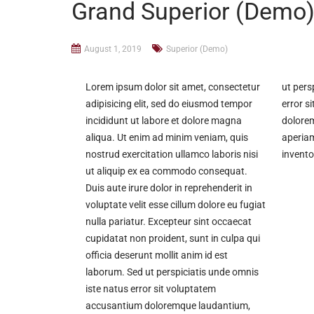
Grand Superior (Demo
August 1, 2019
Superior (Demo)
Lorem ipsum dolor sit amet, consectetur
ut pers
adipisicing elit, sed do eiusmod tempor
error s
incididunt ut labore et dolore magna
dolore
aliqua. Ut enim ad minim veniam, quis
aperiam
nostrud exercitation ullamco laboris nisi
invento
ut aliquip ex ea commodo consequat.
Duis aute irure dolor in reprehenderit in
voluptate velit esse cillum dolore eu fugiat
nulla pariatur. Excepteur sint occaecat
cupidatat non proident, sunt in culpa qui
officia deserunt mollit anim id est
laborum. Sed ut perspiciatis unde omnis
iste natus error sit voluptatem
accusantium doloremque laudantium,